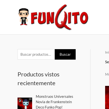
Ir
al
contenido
In
B
P
P
Buscar
u
r
r
Se
s
e
e
Productos vistos
Mo
c
c
c
recientemente
a
i
i
r
o
o
E
E
Monstruos Universales
p
m
m
l
l
Novia de Frankenstein
o
p
p
í
á
Deco Funko Pop!