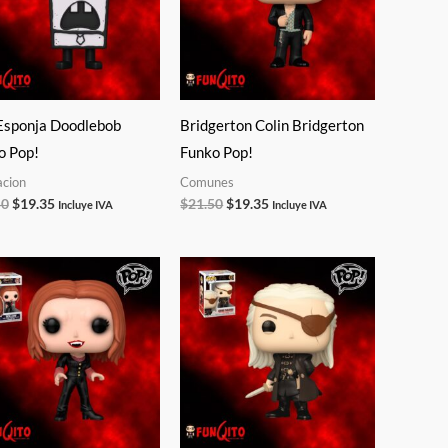
Esponja Doodlebob
Bridgerton Colin Bridgerton
o Pop!
Funko Pop!
cion
Comunes
50
$
19.35
$
21.50
$
19.35
Incluye IVA
Incluye IVA
El
El
El
El
precio
precio
precio
precio
original
actual
original
actual
era:
es:
era:
es:
$25.00.
$22.50.
$21.50.
$19.35.