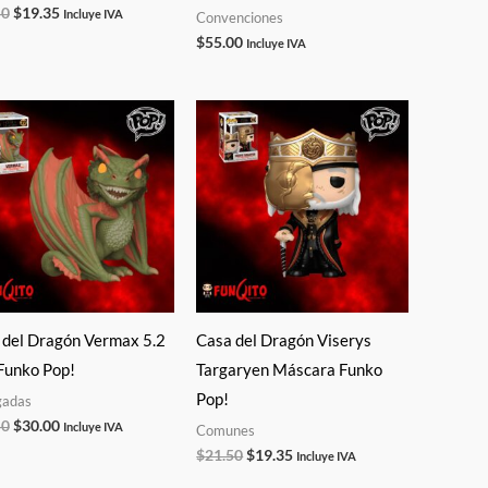
50
$
19.35
Incluye IVA
Convenciones
$
55.00
Incluye IVA
El
El
El
El
precio
precio
precio
precio
original
actual
original
actual
era:
es:
era:
es:
$37.50.
$30.00.
$21.50.
$19.35.
 del Dragón Vermax 5.2
Casa del Dragón Viserys
Funko Pop!
Targaryen Máscara Funko
Pop!
gadas
50
$
30.00
Incluye IVA
Comunes
$
21.50
$
19.35
Incluye IVA