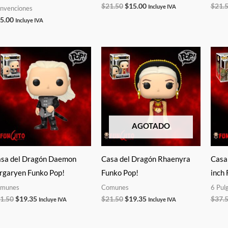
$
21.50
$
15.00
$
21.
Incluye IVA
nvenciones
5.00
Incluye IVA
El
El
El
El
precio
precio
precio
precio
original
actual
original
actual
era:
es:
era:
es:
$21.50.
$19.35.
$21.50.
$19.35.
AGOTADO
sa del Dragón Daemon
Casa del Dragón Rhaenyra
Casa
rgaryen Funko Pop!
Funko Pop!
inch 
munes
Comunes
6 Pul
1.50
$
19.35
$
21.50
$
19.35
$
37.
Incluye IVA
Incluye IVA