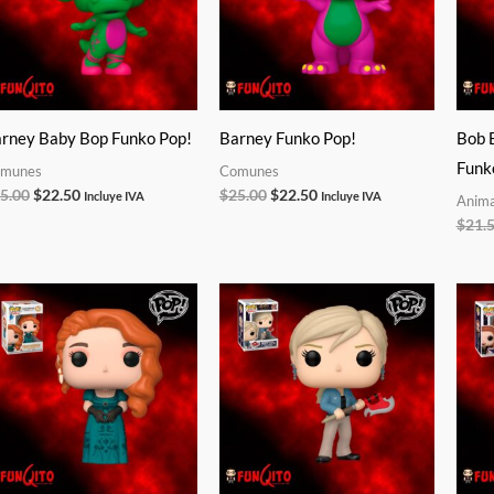
rney Baby Bop Funko Pop!
Barney Funko Pop!
Bob 
Funk
munes
Comunes
5.00
$
22.50
$
25.00
$
22.50
Incluye IVA
Incluye IVA
Anima
$
21.
El
El
El
El
precio
precio
precio
precio
original
actual
original
actual
era:
es:
era:
es:
$21.50.
$19.35.
$25.00.
$22.50.