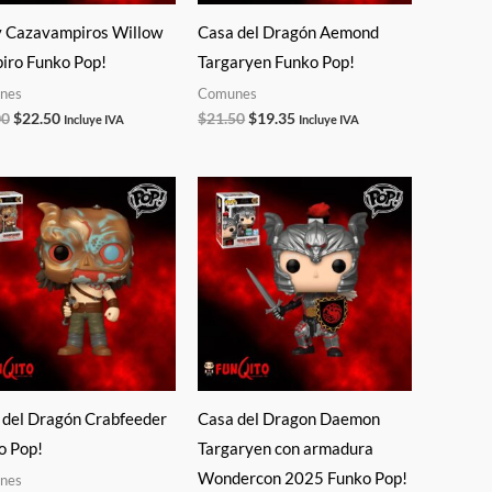
y Cazavampiros Willow
Casa del Dragón Aemond
iro Funko Pop!
Targaryen Funko Pop!
nes
Comunes
00
$
22.50
$
21.50
$
19.35
Incluye IVA
Incluye IVA
El
El
precio
precio
original
actual
era:
es:
$21.50.
$19.35.
 del Dragón Crabfeeder
Casa del Dragon Daemon
o Pop!
Targaryen con armadura
Wondercon 2025 Funko Pop!
nes