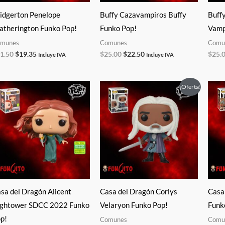
idgerton Penelope
Buffy Cazavampiros Buffy
Buff
atherington Funko Pop!
Funko Pop!
Vamp
munes
Comunes
Comu
1.50
$
19.35
$
25.00
$
22.50
$
25.
Incluye IVA
Incluye IVA
El
El
¡Oferta!
precio
precio
original
actual
era:
es:
$21.50.
$15.00.
sa del Dragón Alicent
Casa del Dragón Corlys
Casa
ghtower SDCC 2022 Funko
Velaryon Funko Pop!
Funk
p!
Comunes
Comu