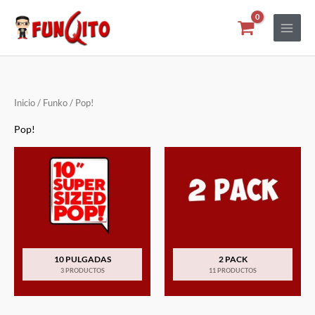
Ir
al
contenido
Inicio
/
Funko
/ Pop!
Pop!
10 PULGADAS
2 PACK
3 PRODUCTOS
11 PRODUCTOS