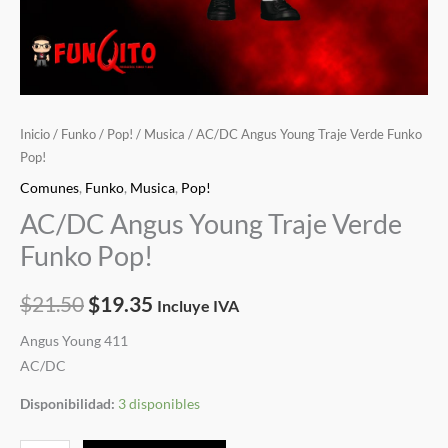
Inicio
/
Funko
/
Pop!
/
Musica
/ AC/DC Angus Young Traje Verde Funko
Pop!
Comunes
,
Funko
,
Musica
,
Pop!
AC/DC Angus Young Traje Verde
Funko Pop!
$
21.50
$
19.35
Incluye IVA
Angus Young 411
AC/DC
Disponibilidad:
3 disponibles