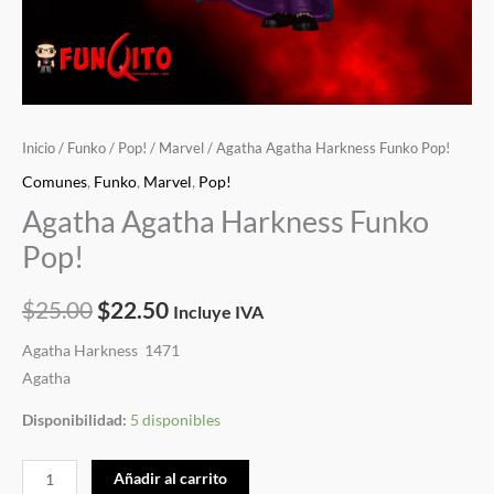
Inicio
/
Funko
/
Pop!
/
Marvel
/ Agatha Agatha Harkness Funko Pop!
Comunes
,
Funko
,
Marvel
,
Pop!
Agatha Agatha Harkness Funko
Pop!
$
25.00
$
22.50
Incluye IVA
Agatha Harkness 1471
Agatha
Disponibilidad:
5 disponibles
Añadir al carrito