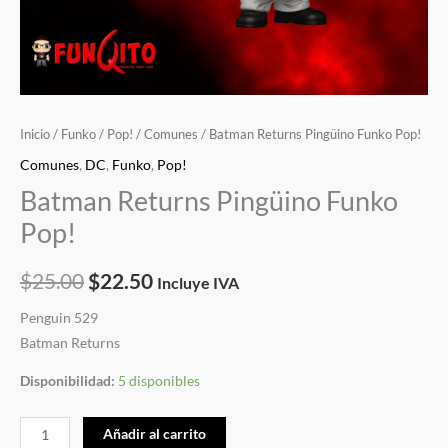
Inicio
/
Funko
/
Pop!
/
Comunes
/ Batman Returns Pingüino Funko Pop!
Comunes
,
DC
,
Funko
,
Pop!
Batman Returns Pingüino Funko
Pop!
$
25.00
$
22.50
Incluye IVA
Penguin 529
Batman Returns
Disponibilidad:
5 disponibles
Añadir al carrito