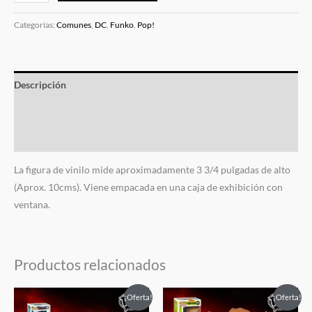
Categorías:
Comunes
,
DC
,
Funko
,
Pop!
Descripción
Información adicional
Valoraciones (0)
La figura de vinilo mide aproximadamente 3 3/4 pulgadas de alto
(Aprox. 10cms). Viene empacada en una caja de exhibición con
ventana.
Productos relacionados
El
El
El
El
¡Oferta!
¡Oferta!
precio
precio
precio
precio