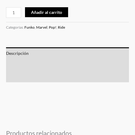
Añadir al carrito
Categorías:
Funko
,
Marvel
,
Pop!
,
Ride
Descripción
Información adicional
Valoraciones (0)
Productos relacionados