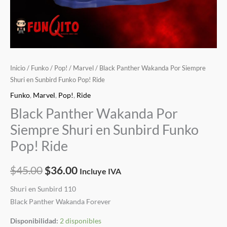
Inicio
/
Funko
/
Pop!
/
Marvel
/ Black Panther Wakanda Por Siempre
Shuri en Sunbird Funko Pop! Ride
Funko
,
Marvel
,
Pop!
,
Ride
Black Panther Wakanda Por
Siempre Shuri en Sunbird Funko
Pop! Ride
$
45.00
$
36.00
Incluye IVA
Shuri en Sunbird 110
Black Panther Wakanda Forever
Disponibilidad:
2 disponibles