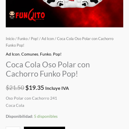
Inicio
/
Funko
/
Pop!
/
Ad Icon
/ Coca Cola Oso Polar con Cachorro
Funko Pop!
Ad Icon
,
Comunes
,
Funko
,
Pop!
Coca Cola Oso Polar con
Cachorro Funko Pop!
$
21.50
$
19.35
Incluye IVA
Oso Polar con Cachorro 241
Coca Cola
Disponibilidad:
5 disponibles