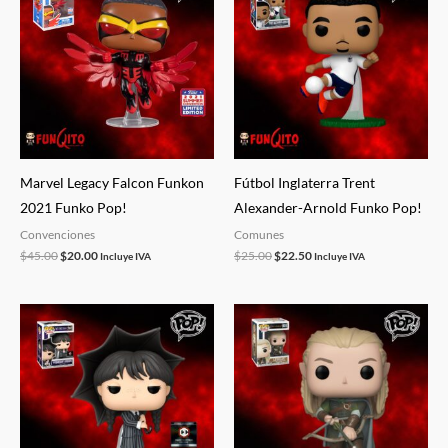
original
actual
original
actual
era:
es:
era:
es:
$45.00.
$20.00.
$25.00.
$22.50.
Marvel Legacy Falcon Funkon
Fútbol Inglaterra Trent
2021 Funko Pop!
Alexander-Arnold Funko Pop!
Convenciones
Comunes
$
45.00
$
20.00
$
25.00
$
22.50
Incluye IVA
Incluye IVA
El
El
El
El
precio
precio
precio
precio
original
actual
original
actual
era:
es:
era:
es:
$45.00.
$36.00.
$25.00.
$22.50.