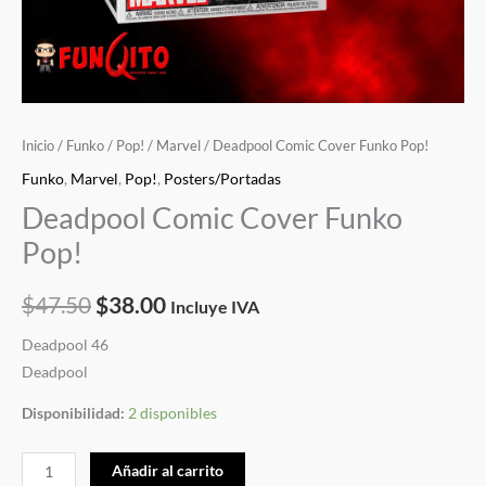
Inicio
/
Funko
/
Pop!
/
Marvel
/ Deadpool Comic Cover Funko Pop!
Funko
,
Marvel
,
Pop!
,
Posters/Portadas
Deadpool Comic Cover Funko
Pop!
$
47.50
$
38.00
Incluye IVA
Deadpool 46
Deadpool
Disponibilidad:
2 disponibles
Añadir al carrito