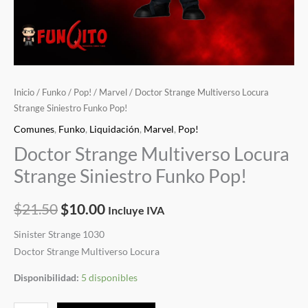
Inicio
/
Funko
/
Pop!
/
Marvel
/ Doctor Strange Multiverso Locura
Strange Siniestro Funko Pop!
Comunes
,
Funko
,
Liquidación
,
Marvel
,
Pop!
Doctor Strange Multiverso Locura
Strange Siniestro Funko Pop!
$
21.50
$
10.00
Incluye IVA
Sinister Strange 1030
Doctor Strange Multiverso Locura
Disponibilidad:
5 disponibles