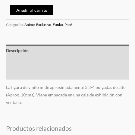
Añadir al carrito
Categorías:
Anime
,
Exclusivo
,
Funko
,
Pop!
Descripción
Información adicional
Valoraciones (0)
La figura de vinilo mide aproximadamente 3 3/4 pulgadas de alto
(Aprox. 10cms). Viene empacada en una caja de exhibición con
ventana.
Productos relacionados