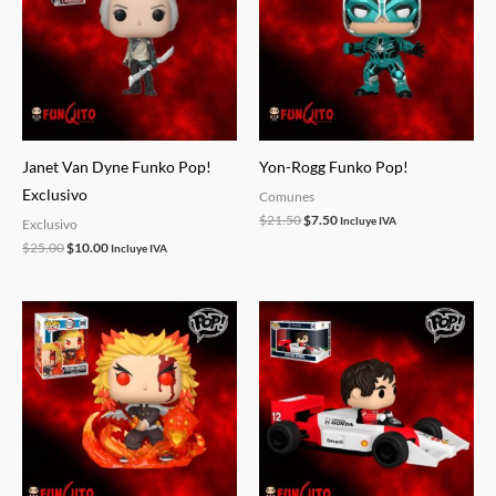
$25.00.
$10.00.
$21.50.
$7.50.
Janet Van Dyne Funko Pop!
Yon-Rogg Funko Pop!
Exclusivo
Comunes
$
21.50
$
7.50
Incluye IVA
Exclusivo
$
25.00
$
10.00
Incluye IVA
El
El
El
El
precio
precio
precio
precio
original
actual
original
actual
era:
es:
era:
es:
$35.00.
$28.00.
$60.00.
$48.00.