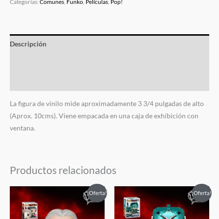
Categorías:
Comunes
,
Funko
,
Películas
,
Pop!
Descripción
Información adicional
Valoraciones (0)
La figura de vinilo mide aproximadamente 3 3/4 pulgadas de alto
(Aprox. 10cms). Viene empacada en una caja de exhibición con
ventana.
Productos relacionados
El
El
El
El
¡Oferta!
¡Oferta!
precio
precio
precio
precio
original
actual
original
actual
era:
es:
era:
es: