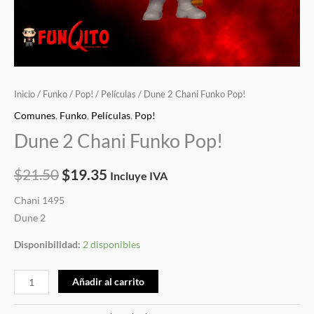
Inicio
/
Funko
/
Pop!
/
Películas
/ Dune 2 Chani Funko Pop!
Comunes
,
Funko
,
Películas
,
Pop!
Dune 2 Chani Funko Pop!
$
21.50
$
19.35
Incluye IVA
Chani 1495
Dune 2
Disponibilidad:
2 disponibles
Añadir al carrito