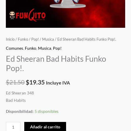
Inicio
/
Funko
/
Pop!
/
Musica
/ Ed Sheeran Bad Habits Funko Pop!.
Comunes
,
Funko
,
Musica
,
Pop!
Ed Sheeran Bad Habits Funko
Pop!.
$
21.50
$
19.35
Incluye IVA
Ed Sheeran 348
Bad Habits
Disponibilidad:
5 disponibles
Añadir al carrito