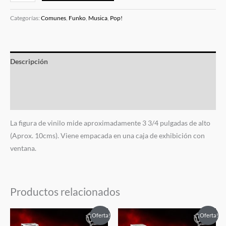
Categorías:
Comunes
,
Funko
,
Musica
,
Pop!
Descripción
Información adicional
Valoraciones (0)
La figura de vinilo mide aproximadamente 3 3/4 pulgadas de alto
(Aprox. 10cms). Viene empacada en una caja de exhibición con
ventana.
Productos relacionados
El
El
El
El
¡Oferta!
¡Oferta!
precio
precio
precio
precio