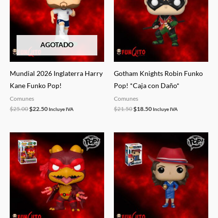
$25.00.
$22.50.
$21.50.
$18.50.
AGOTADO
Mundial 2026 Inglaterra Harry
Gotham Knights Robin Funko
Kane Funko Pop!
Pop! *Caja con Daño*
Comunes
Comunes
$
25.00
$
22.50
$
21.50
$
18.50
Incluye IVA
Incluye IVA
El
El
El
El
precio
precio
precio
precio
original
actual
original
actual
era:
es:
era:
es:
$25.00.
$22.50.
$30.00.
$24.00.