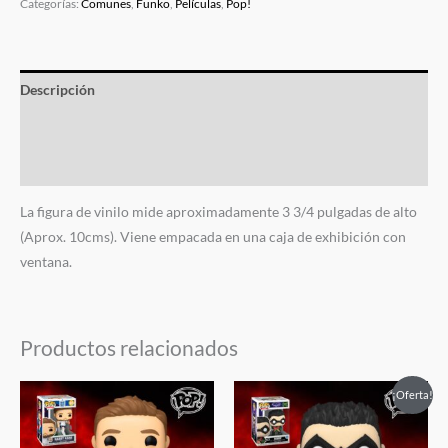
Categorías:
Comunes
,
Funko
,
Películas
,
Pop!
Descripción
Información adicional
Valoraciones (0)
La figura de vinilo mide aproximadamente 3 3/4 pulgadas de alto
(Aprox. 10cms). Viene empacada en una caja de exhibición con
ventana.
Productos relacionados
El
El
El
El
¡Oferta!
precio
precio
precio
precio
original
actual
original
actual
era:
es:
era:
es: