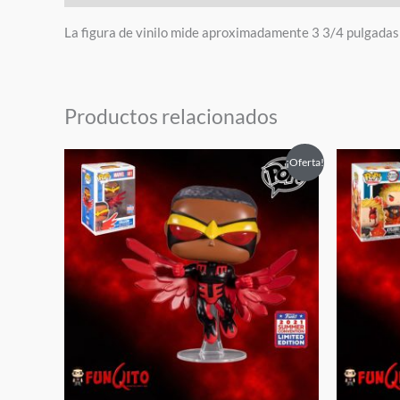
La figura de vinilo mide aproximadamente 3 3/4 pulgadas 
Productos relacionados
El
El
El
¡Oferta!
precio
precio
pre
original
actual
orig
era:
es:
era:
$45.00.
$20.00.
$35