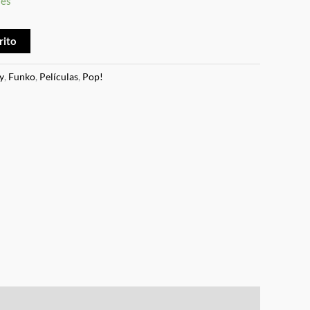
les
rito
y
,
Funko
,
Películas
,
Pop!