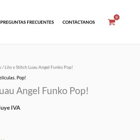
PREGUNTAS FRECUENTES
CONTÁCTANOS
y
/ Lilo y Stitch Luau Angel Funko Pop!
elículas
,
Pop!
cio
 Luau Angel Funko Pop!
ual
luye IVA
.50.