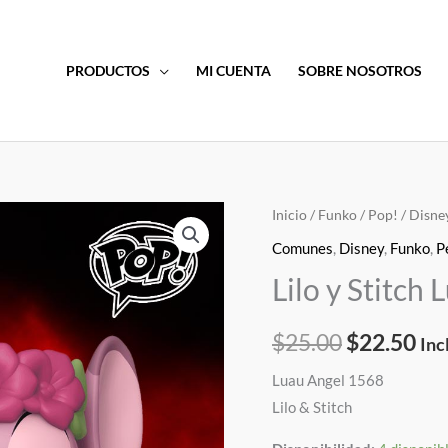
PRODUCTOS
MI CUENTA
SOBRE NOSOTROS
Lilo
Inicio
/
Funko
/
Pop!
/
Disne
El
El
y
Comunes
,
Disney
,
Funko
,
P
precio
pre
Stitch
Lilo y Stitch
Luau
original
act
Angel
$
25.00
$
22.50
era:
es:
Inc
Funko
Pop!
Luau Angel 1568
$25.00.
$22
cantidad
Lilo & Stitch