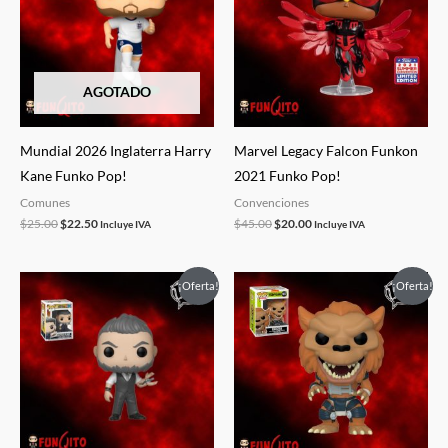
$25.00.
$22.50.
$45.00.
$20.00.
AGOTADO
Mundial 2026 Inglaterra Harry
Marvel Legacy Falcon Funkon
Kane Funko Pop!
2021 Funko Pop!
Comunes
Convenciones
$
25.00
$
22.50
$
45.00
$
20.00
Incluye IVA
Incluye IVA
El
El
El
El
¡Oferta!
¡Oferta!
precio
precio
precio
precio
original
actual
original
actual
era:
es:
era:
es:
$21.50.
$10.00.
$21.50.
$15.00.