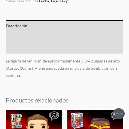
Categorías:
Comunes
,
Funko
,
Juegos
,
Pop!
Descripción
Información adicional
Valoraciones (0)
La figura de vinilo mide aproximadamente 3 3/4 pulgadas de alto
(Aprox. 10cms). Viene empacada en una caja de exhibición con
ventana.
Productos relacionados
El
El
El
El
¡Oferta!
precio
precio
precio
precio
original
actual
original
actual
era:
es:
era:
es: