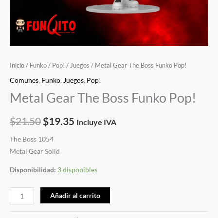
Inicio
/
Funko
/
Pop!
/
Juegos
/ Metal Gear The Boss Funko Pop!
Comunes
,
Funko
,
Juegos
,
Pop!
Metal Gear The Boss Funko Pop!
$
21.50
$
19.35
Incluye IVA
The Boss 1054
Metal Gear Solid
Disponibilidad:
3 disponibles
Añadir al carrito