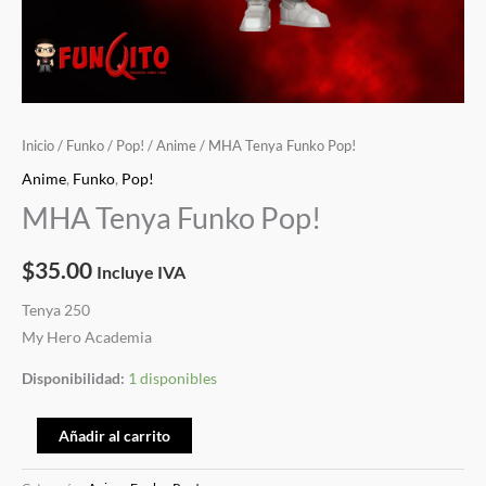
Inicio
/
Funko
/
Pop!
/
Anime
/ MHA Tenya Funko Pop!
Anime
,
Funko
,
Pop!
MHA Tenya Funko Pop!
$
35.00
Incluye IVA
Tenya 250
My Hero Academia
Disponibilidad:
1 disponibles
Añadir al carrito