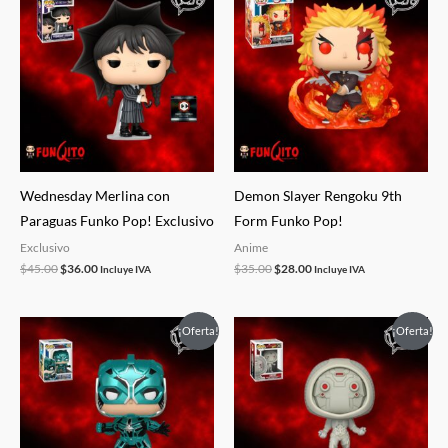
precio
precio
precio
precio
original
actual
original
actual
era:
es:
era:
es:
$45.00.
$36.00.
$35.00.
$28.00.
Wednesday Merlina con
Demon Slayer Rengoku 9th
Paraguas Funko Pop! Exclusivo
Form Funko Pop!
Exclusivo
Anime
$
45.00
$
36.00
$
35.00
$
28.00
Incluye IVA
Incluye IVA
El
El
El
El
¡Oferta!
¡Oferta!
precio
precio
precio
precio
original
actual
original
actual
era:
es:
era:
es:
$21.50.
$7.50.
$21.50.
$7.50.