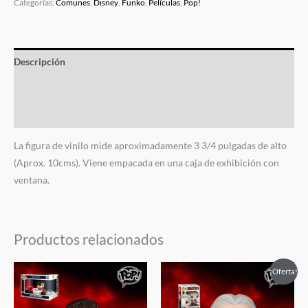
Categorías:
Comunes
,
Disney
,
Funko
,
Películas
,
Pop!
Descripción
Información adicional
Valoraciones (0)
La figura de vinilo mide aproximadamente 3 3/4 pulgadas de alto
(Aprox. 10cms). Viene empacada en una caja de exhibición con
ventana.
Productos relacionados
El
El
El
El
¡Oferta!
precio
precio
precio
precio
original
actual
original
actual
era:
es:
era:
es: