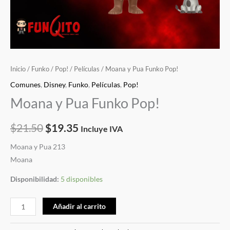
Inicio
/
Funko
/
Pop!
/
Películas
/ Moana y Pua Funko Pop!
Comunes
,
Disney
,
Funko
,
Películas
,
Pop!
Moana y Pua Funko Pop!
$
21.50
$
19.35
Incluye IVA
Moana y Pua 213
Moana
Disponibilidad:
5 disponibles
Añadir al carrito