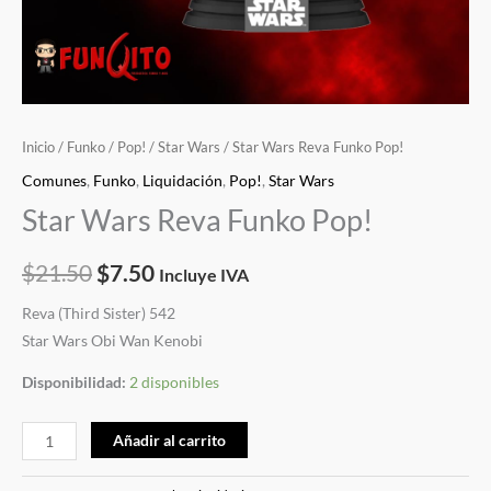
Inicio
/
Funko
/
Pop!
/
Star Wars
/ Star Wars Reva Funko Pop!
Comunes
,
Funko
,
Liquidación
,
Pop!
,
Star Wars
Star Wars Reva Funko Pop!
$
21.50
$
7.50
Incluye IVA
Reva (Third Sister) 542
Star Wars Obi Wan Kenobi
Disponibilidad:
2 disponibles
Añadir al carrito