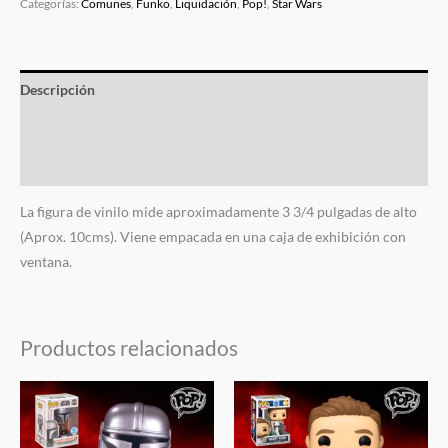
Categorías:
Comunes
,
Funko
,
Liquidación
,
Pop!
,
Star Wars
Descripción
Información adicional
Valoraciones (0)
La figura de vinilo mide aproximadamente 3 3/4 pulgadas de alto
(Aprox. 10cms). Viene empacada en una caja de exhibición con
ventana.
Productos relacionados
El
El
El
El
precio
precio
precio
precio
original
actual
original
actual
era:
es:
era:
es: