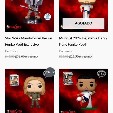
$45.00.
$36.00.
$25.00.
$22.50.
AGOTADO
Star Wars Mandalorian Beskar
Mundial 2026 Inglaterra Harry
Funko Pop! Exclusivo
Kane Funko Pop!
Exclusivo
Comunes
$
45.00
$
36.00
$
25.00
$
22.50
Incluye IVA
Incluye IVA
El
El
El
El
¡Oferta!
precio
precio
precio
precio
original
actual
original
actual
era:
es:
era:
es:
$45.00.
$15.00.
$25.00.
$22.50.