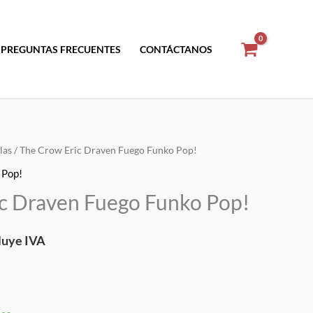
PREGUNTAS FRECUENTES
CONTÁCTANOS
las
/ The Crow Eric Draven Fuego Funko Pop!
,
Pop!
cio
c Draven Fuego Funko Pop!
ual
luye IVA
.35.