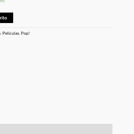
les
rito
o
,
Películas
,
Pop!