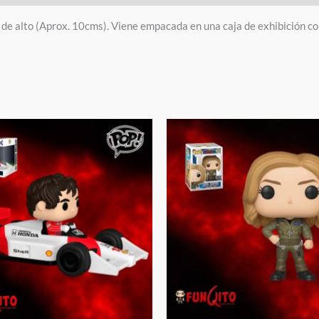
de alto (Aprox. 10cms). Viene empacada en una caja de exhibición c
El
El
El
cio
precio
precio
precio
inal
actual
original
actual
es:
era:
es:
.00.
$48.00.
$45.00.
$15.00.