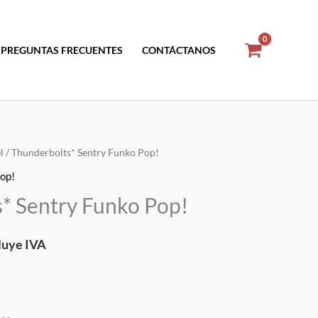
PREGUNTAS FRECUENTES
CONTÁCTANOS
l
/ Thunderbolts* Sentry Funko Pop!
op!
cio
* Sentry Funko Pop!
ual
luye IVA
.50.