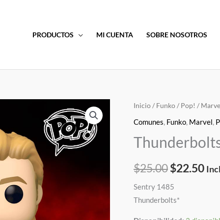
PRODUCTOS
MI CUENTA
SOBRE NOSOTROS
Thunderbolts*
Inicio
/
Funko
/
Pop!
/
Marve
El
El
Sentry
Comunes
,
Funko
,
Marvel
,
P
precio
pre
Funko
Thunderbolts
Pop!
original
act
cantidad
$
25.00
$
22.50
era:
es:
Inc
Sentry 1485
$25.00.
$22
Thunderbolts*