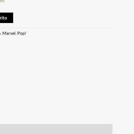
les
rito
o
,
Marvel
,
Pop!