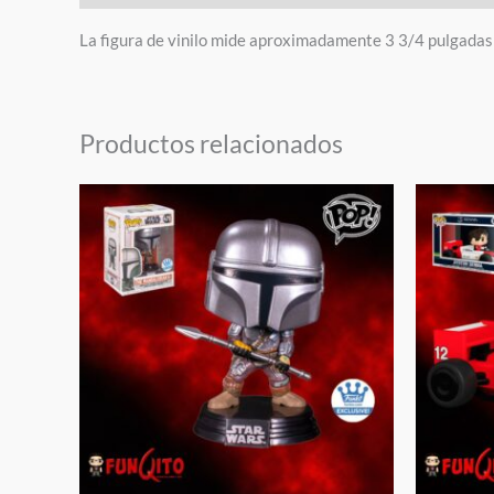
La figura de vinilo mide aproximadamente 3 3/4 pulgadas 
Productos relacionados
El
El
El
precio
precio
pre
original
actual
orig
era:
es:
era:
$45.00.
$36.00.
$60