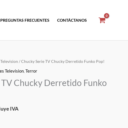
PREGUNTAS FRECUENTES
CONTÁCTANOS
 Television
/ Chucky Serie TV Chucky Derretido Funko Pop!
es Television
,
Terror
cio
 TV Chucky Derretido Funko
ual
luye IVA
.50.