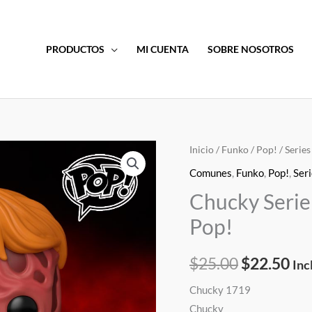
PRODUCTOS
MI CUENTA
SOBRE NOSOTROS
Chucky
Inicio
/
Funko
/
Pop!
/
Series
El
El
Serie
Comunes
,
Funko
,
Pop!
,
Seri
precio
pre
TV
Chucky Serie
Chucky
original
act
Pop!
Derretido
era:
es:
Funko
$
25.00
$
22.50
Pop!
Inc
$25.00.
$22
cantidad
Chucky 1719
Chucky