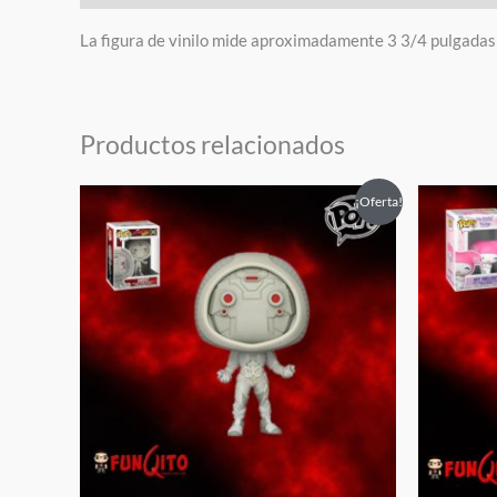
La figura de vinilo mide aproximadamente 3 3/4 pulgadas 
Productos relacionados
El
El
El
¡Oferta!
precio
precio
pre
original
actual
orig
era:
es:
era:
$21.50.
$7.50.
$25