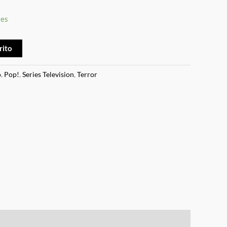
les
rito
o
,
Pop!
,
Series Television
,
Terror