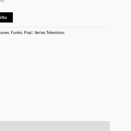
les
rito
unes
,
Funko
,
Pop!
,
Series Television