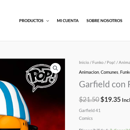
PRODUCTOS
MI CUENTA
SOBRE NOSOTROS
Garfield
Inicio
/
Funko
/
Pop!
/
Anima
El
El
con
Animacion
,
Comunes
,
Funk
precio
pre
Pijama
Garfield con
Funko
original
act
Pop!
$
21.50
$
19.35
era:
es:
Inc
cantidad
Garfield 41
$21.50.
$19
Comics