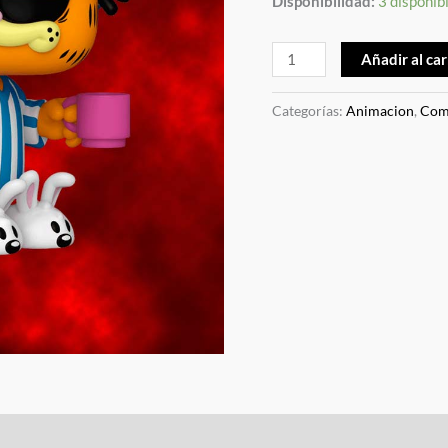
Disponibilidad:
3 disponib
Añadir al car
Categorías:
Animacion
,
Com