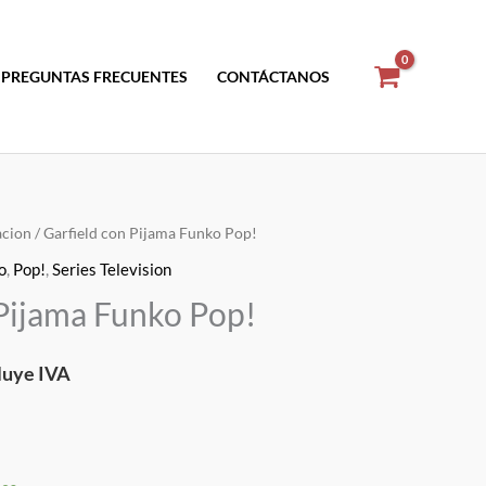
PREGUNTAS FRECUENTES
CONTÁCTANOS
cion
/ Garfield con Pijama Funko Pop!
o
,
Pop!
,
Series Television
cio
 Pijama Funko Pop!
ual
luye IVA
.35.