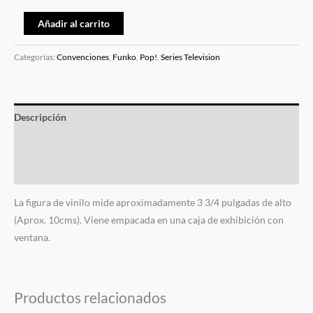
Añadir al carrito
Categorías:
Convenciones
,
Funko
,
Pop!
,
Series Television
Descripción
Información adicional
Valoraciones (0)
La figura de vinilo mide aproximadamente 3 3/4 pulgadas de alto
(Aprox. 10cms). Viene empacada en una caja de exhibición con
ventana.
Productos relacionados